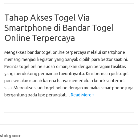
Tahap Akses Togel Via
Smartphone di Bandar Togel
Online Terpercaya
Mengakses bandar togel online terpercaya melalui smartphone
memang menjadi kegiatan yang banyak dipilih para bettor saat ini.
Pecinta togel online sudah dimanjakan dengan beragam fasilitas
yang mendukung permainan favoritnya itu. Kini, bermain judi togel
pun semakin mudah karena hanya memerlukan koneksi internet
saja. Mengakses judi togel online dengan memakai smartphone juga
bergantung pada tipe perangkat…
Read More »
slot gacor