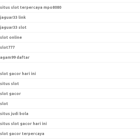
situs slot terpercaya mpo8080
jaguar33 link
jaguar33 slot
slot online
slot777
agam99 daftar
slot gacor hari ini
situs slot
slot gacor
slot
situs judi bola
situs slot gacor hari ini
slot gacor terpercaya