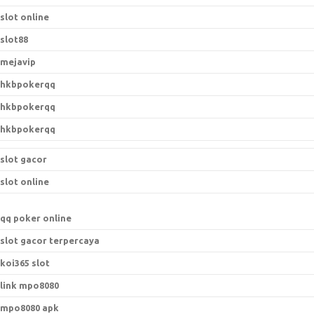
slot online
slot88
mejavip
hkbpokerqq
hkbpokerqq
hkbpokerqq
slot gacor
slot online
qq poker online
slot gacor terpercaya
koi365 slot
link mpo8080
mpo8080 apk