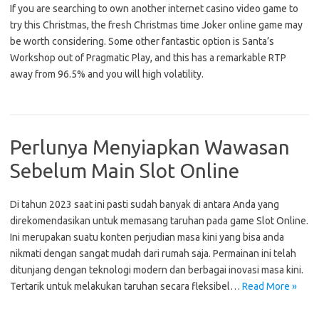
If you are searching to own another internet casino video game to
try this Christmas, the fresh Christmas time Joker online game may
be worth considering. Some other fantastic option is Santa’s
Workshop out of Pragmatic Play, and this has a remarkable RTP
away from 96.5% and you will high volatility.
Perlunya Menyiapkan Wawasan
Sebelum Main Slot Online
Di tahun 2023 saat ini pasti sudah banyak di antara Anda yang
direkomendasikan untuk memasang taruhan pada game Slot Online.
Ini merupakan suatu konten perjudian masa kini yang bisa anda
nikmati dengan sangat mudah dari rumah saja. Permainan ini telah
ditunjang dengan teknologi modern dan berbagai inovasi masa kini.
Tertarik untuk melakukan taruhan secara fleksibel…
Read More »