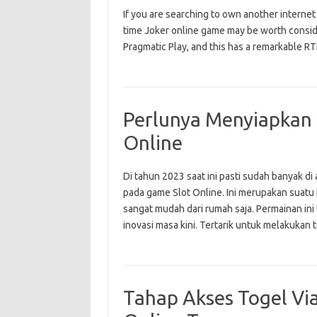
If you are searching to own another internet
time Joker online game may be worth conside
Pragmatic Play, and this has a remarkable RT
Perlunya Menyiapkan
Online
Di tahun 2023 saat ini pasti sudah banyak 
pada game Slot Online. Ini merupakan suatu 
sangat mudah dari rumah saja. Permainan ini
inovasi masa kini. Tertarik untuk melakukan
Tahap Akses Togel Vi