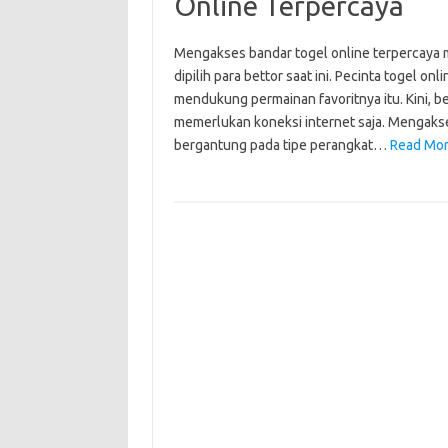
Online Terpercaya
Mengakses bandar togel online terpercaya 
dipilih para bettor saat ini. Pecinta togel o
mendukung permainan favoritnya itu. Kini, 
memerlukan koneksi internet saja. Mengaks
bergantung pada tipe perangkat…
Read Mor