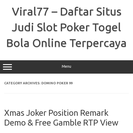
Skip
to
Viral77 – Daftar Situs
content
Judi Slot Poker Togel
Bola Online Terpercaya
Menu
CATEGORY ARCHIVES:
DOMINO POKER 99
Xmas Joker Position Remark
Demo & Free Gamble RTP View