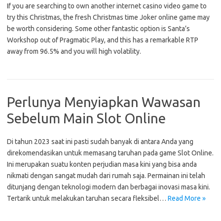
If you are searching to own another internet casino video game to
try this Christmas, the fresh Christmas time Joker online game may
be worth considering. Some other fantastic option is Santa’s
Workshop out of Pragmatic Play, and this has a remarkable RTP
away from 96.5% and you will high volatility.
Perlunya Menyiapkan Wawasan
Sebelum Main Slot Online
Di tahun 2023 saat ini pasti sudah banyak di antara Anda yang
direkomendasikan untuk memasang taruhan pada game Slot Online.
Ini merupakan suatu konten perjudian masa kini yang bisa anda
nikmati dengan sangat mudah dari rumah saja. Permainan ini telah
ditunjang dengan teknologi modern dan berbagai inovasi masa kini.
Tertarik untuk melakukan taruhan secara fleksibel…
Read More »