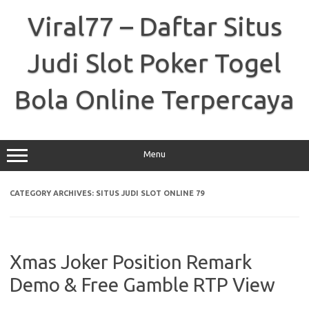
Skip
to
Viral77 – Daftar Situs
content
Judi Slot Poker Togel
Bola Online Terpercaya
Menu
CATEGORY ARCHIVES:
SITUS JUDI SLOT ONLINE 79
Xmas Joker Position Remark
Demo & Free Gamble RTP View