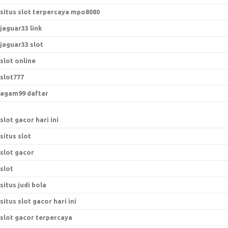
situs slot terpercaya mpo8080
jaguar33 link
jaguar33 slot
slot online
slot777
agam99 daftar
slot gacor hari ini
situs slot
slot gacor
slot
situs judi bola
situs slot gacor hari ini
slot gacor terpercaya