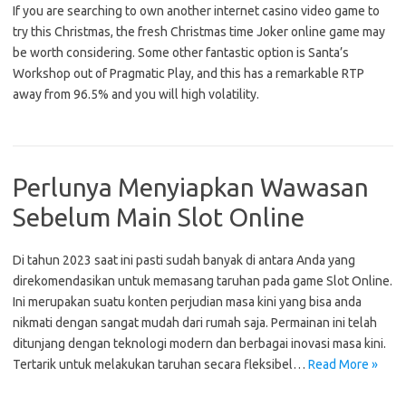
If you are searching to own another internet casino video game to
try this Christmas, the fresh Christmas time Joker online game may
be worth considering. Some other fantastic option is Santa’s
Workshop out of Pragmatic Play, and this has a remarkable RTP
away from 96.5% and you will high volatility.
Perlunya Menyiapkan Wawasan
Sebelum Main Slot Online
Di tahun 2023 saat ini pasti sudah banyak di antara Anda yang
direkomendasikan untuk memasang taruhan pada game Slot Online.
Ini merupakan suatu konten perjudian masa kini yang bisa anda
nikmati dengan sangat mudah dari rumah saja. Permainan ini telah
ditunjang dengan teknologi modern dan berbagai inovasi masa kini.
Tertarik untuk melakukan taruhan secara fleksibel…
Read More »