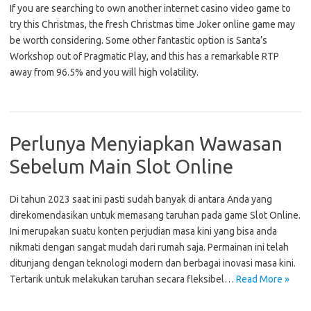
If you are searching to own another internet casino video game to
try this Christmas, the fresh Christmas time Joker online game may
be worth considering. Some other fantastic option is Santa’s
Workshop out of Pragmatic Play, and this has a remarkable RTP
away from 96.5% and you will high volatility.
Perlunya Menyiapkan Wawasan
Sebelum Main Slot Online
Di tahun 2023 saat ini pasti sudah banyak di antara Anda yang
direkomendasikan untuk memasang taruhan pada game Slot Online.
Ini merupakan suatu konten perjudian masa kini yang bisa anda
nikmati dengan sangat mudah dari rumah saja. Permainan ini telah
ditunjang dengan teknologi modern dan berbagai inovasi masa kini.
Tertarik untuk melakukan taruhan secara fleksibel…
Read More »