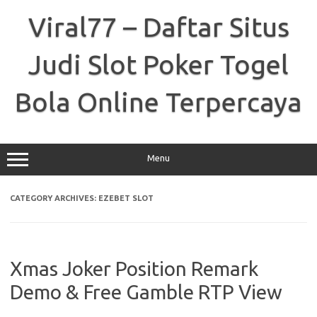
Skip
to
Viral77 – Daftar Situs
content
Judi Slot Poker Togel
Bola Online Terpercaya
Menu
CATEGORY ARCHIVES:
EZEBET SLOT
Xmas Joker Position Remark
Demo & Free Gamble RTP View