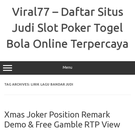
Skip
to
Viral77 – Daftar Situs
content
Judi Slot Poker Togel
Bola Online Terpercaya
Menu
TAG ARCHIVES:
LIRIK LAGU BANDAR JUDI
Xmas Joker Position Remark
Demo & Free Gamble RTP View