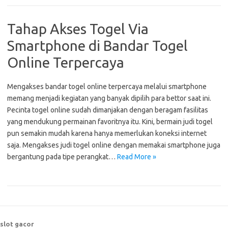
Tahap Akses Togel Via
Smartphone di Bandar Togel
Online Terpercaya
Mengakses bandar togel online terpercaya melalui smartphone
memang menjadi kegiatan yang banyak dipilih para bettor saat ini.
Pecinta togel online sudah dimanjakan dengan beragam fasilitas
yang mendukung permainan favoritnya itu. Kini, bermain judi togel
pun semakin mudah karena hanya memerlukan koneksi internet
saja. Mengakses judi togel online dengan memakai smartphone juga
bergantung pada tipe perangkat…
Read More »
slot gacor