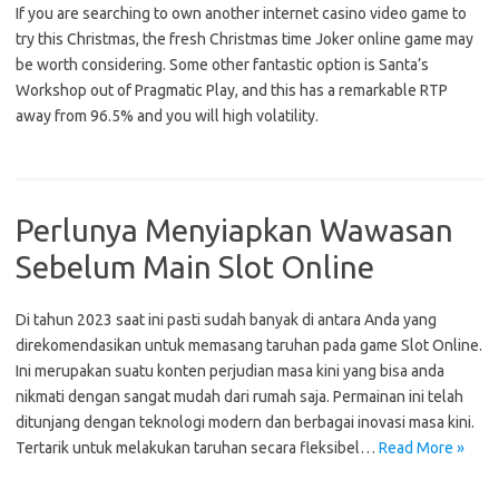
If you are searching to own another internet casino video game to
try this Christmas, the fresh Christmas time Joker online game may
be worth considering. Some other fantastic option is Santa’s
Workshop out of Pragmatic Play, and this has a remarkable RTP
away from 96.5% and you will high volatility.
Perlunya Menyiapkan Wawasan
Sebelum Main Slot Online
Di tahun 2023 saat ini pasti sudah banyak di antara Anda yang
direkomendasikan untuk memasang taruhan pada game Slot Online.
Ini merupakan suatu konten perjudian masa kini yang bisa anda
nikmati dengan sangat mudah dari rumah saja. Permainan ini telah
ditunjang dengan teknologi modern dan berbagai inovasi masa kini.
Tertarik untuk melakukan taruhan secara fleksibel…
Read More »