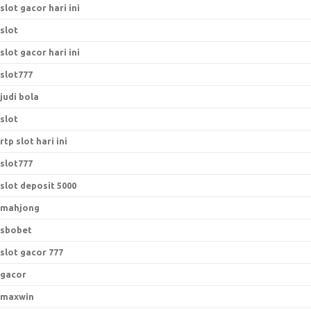
slot gacor hari ini
slot
slot gacor hari ini
slot777
judi bola
slot
rtp slot hari ini
slot777
slot deposit 5000
mahjong
sbobet
slot gacor 777
gacor
maxwin