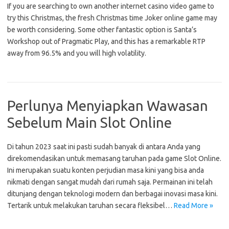
If you are searching to own another internet casino video game to
try this Christmas, the fresh Christmas time Joker online game may
be worth considering. Some other fantastic option is Santa’s
Workshop out of Pragmatic Play, and this has a remarkable RTP
away from 96.5% and you will high volatility.
Perlunya Menyiapkan Wawasan
Sebelum Main Slot Online
Di tahun 2023 saat ini pasti sudah banyak di antara Anda yang
direkomendasikan untuk memasang taruhan pada game Slot Online.
Ini merupakan suatu konten perjudian masa kini yang bisa anda
nikmati dengan sangat mudah dari rumah saja. Permainan ini telah
ditunjang dengan teknologi modern dan berbagai inovasi masa kini.
Tertarik untuk melakukan taruhan secara fleksibel…
Read More »