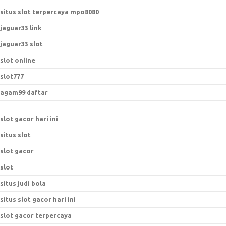
situs slot terpercaya mpo8080
jaguar33 link
jaguar33 slot
slot online
slot777
agam99 daftar
slot gacor hari ini
situs slot
slot gacor
slot
situs judi bola
situs slot gacor hari ini
slot gacor terpercaya