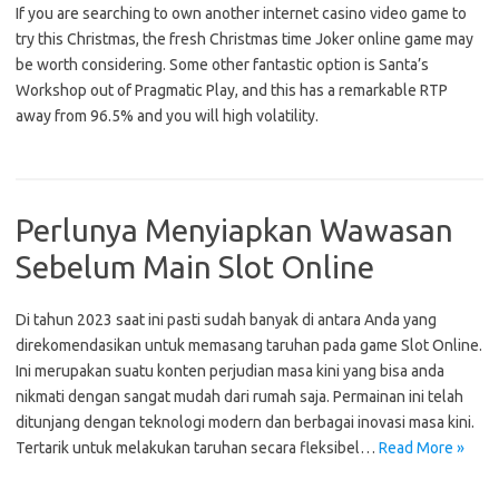
If you are searching to own another internet casino video game to
try this Christmas, the fresh Christmas time Joker online game may
be worth considering. Some other fantastic option is Santa’s
Workshop out of Pragmatic Play, and this has a remarkable RTP
away from 96.5% and you will high volatility.
Perlunya Menyiapkan Wawasan
Sebelum Main Slot Online
Di tahun 2023 saat ini pasti sudah banyak di antara Anda yang
direkomendasikan untuk memasang taruhan pada game Slot Online.
Ini merupakan suatu konten perjudian masa kini yang bisa anda
nikmati dengan sangat mudah dari rumah saja. Permainan ini telah
ditunjang dengan teknologi modern dan berbagai inovasi masa kini.
Tertarik untuk melakukan taruhan secara fleksibel…
Read More »