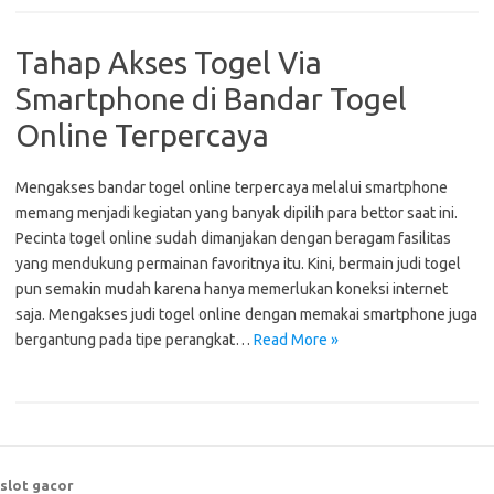
Tahap Akses Togel Via
Smartphone di Bandar Togel
Online Terpercaya
Mengakses bandar togel online terpercaya melalui smartphone
memang menjadi kegiatan yang banyak dipilih para bettor saat ini.
Pecinta togel online sudah dimanjakan dengan beragam fasilitas
yang mendukung permainan favoritnya itu. Kini, bermain judi togel
pun semakin mudah karena hanya memerlukan koneksi internet
saja. Mengakses judi togel online dengan memakai smartphone juga
bergantung pada tipe perangkat…
Read More »
slot gacor