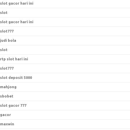
slot gacor hari ini
slot
slot gacor hari ini
slot777
judi bola
slot
rtp slot hari ini
slot777
slot deposit 5000
mahjong
sbobet
slot gacor 777
gacor
maxwin