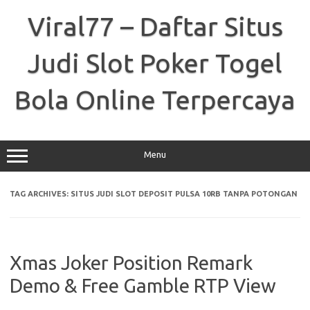
Skip
to
Viral77 – Daftar Situs
content
Judi Slot Poker Togel
Bola Online Terpercaya
Menu
TAG ARCHIVES:
SITUS JUDI SLOT DEPOSIT PULSA 10RB TANPA POTONGAN
Xmas Joker Position Remark
Demo & Free Gamble RTP View