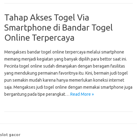
Tahap Akses Togel Via
Smartphone di Bandar Togel
Online Terpercaya
Mengakses bandar togel online terpercaya melalui smartphone
memang menjadi kegiatan yang banyak dipilih para bettor saat ini.
Pecinta togel online sudah dimanjakan dengan beragam fasilitas
yang mendukung permainan favoritnya itu. Kini, bermain judi togel
pun semakin mudah karena hanya memerlukan koneksi internet
saja. Mengakses judi togel online dengan memakai smartphone juga
bergantung pada tipe perangkat…
Read More »
slot gacor