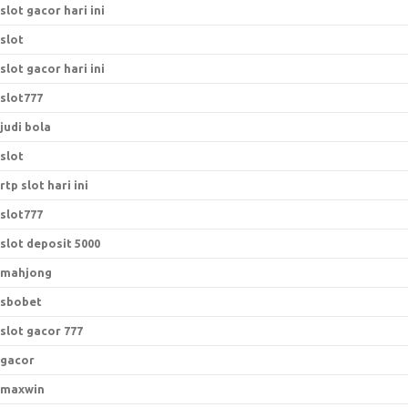
slot gacor hari ini
slot
slot gacor hari ini
slot777
judi bola
slot
rtp slot hari ini
slot777
slot deposit 5000
mahjong
sbobet
slot gacor 777
gacor
maxwin