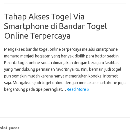
Tahap Akses Togel Via
Smartphone di Bandar Togel
Online Terpercaya
Mengakses bandar togel online terpercaya melalui smartphone
memang menjadi kegiatan yang banyak dipilih para bettor saat ini.
Pecinta togel online sudah dimanjakan dengan beragam fasilitas
yang mendukung permainan favoritnya itu. Kini, bermain judi togel
pun semakin mudah karena hanya memerlukan koneksi internet
saja. Mengakses judi togel online dengan memakai smartphone juga
bergantung pada tipe perangkat…
Read More »
slot gacor