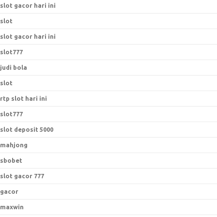
slot gacor hari ini
slot
slot gacor hari ini
slot777
judi bola
slot
rtp slot hari ini
slot777
slot deposit 5000
mahjong
sbobet
slot gacor 777
gacor
maxwin