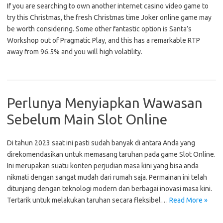
If you are searching to own another internet casino video game to
try this Christmas, the fresh Christmas time Joker online game may
be worth considering. Some other fantastic option is Santa’s
Workshop out of Pragmatic Play, and this has a remarkable RTP
away from 96.5% and you will high volatility.
Perlunya Menyiapkan Wawasan
Sebelum Main Slot Online
Di tahun 2023 saat ini pasti sudah banyak di antara Anda yang
direkomendasikan untuk memasang taruhan pada game Slot Online.
Ini merupakan suatu konten perjudian masa kini yang bisa anda
nikmati dengan sangat mudah dari rumah saja. Permainan ini telah
ditunjang dengan teknologi modern dan berbagai inovasi masa kini.
Tertarik untuk melakukan taruhan secara fleksibel…
Read More »