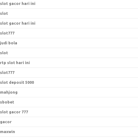
slot gacor hari ini
slot
slot gacor hari ini
slot777
judi bola
slot
rtp slot hari ini
slot777
slot deposit 5000
mahjong
sbobet
slot gacor 777
gacor
maxwin