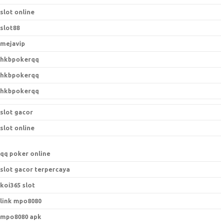
slot online
slot88
mejavip
hkbpokerqq
hkbpokerqq
hkbpokerqq
slot gacor
slot online
qq poker online
slot gacor terpercaya
koi365 slot
link mpo8080
mpo8080 apk