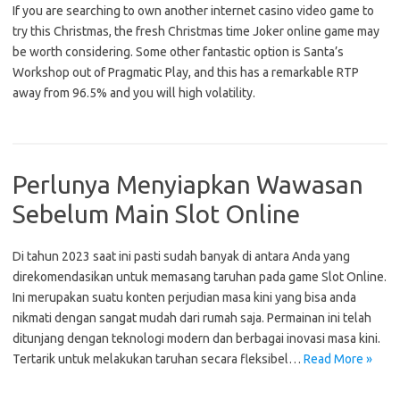
If you are searching to own another internet casino video game to
try this Christmas, the fresh Christmas time Joker online game may
be worth considering. Some other fantastic option is Santa’s
Workshop out of Pragmatic Play, and this has a remarkable RTP
away from 96.5% and you will high volatility.
Perlunya Menyiapkan Wawasan
Sebelum Main Slot Online
Di tahun 2023 saat ini pasti sudah banyak di antara Anda yang
direkomendasikan untuk memasang taruhan pada game Slot Online.
Ini merupakan suatu konten perjudian masa kini yang bisa anda
nikmati dengan sangat mudah dari rumah saja. Permainan ini telah
ditunjang dengan teknologi modern dan berbagai inovasi masa kini.
Tertarik untuk melakukan taruhan secara fleksibel…
Read More »