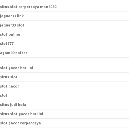
situs slot terpercaya mpo8080
jaguar33 link
jaguar33 slot
slot online
slot777
agam99 daftar
slot gacor hari ini
situs slot
slot gacor
slot
situs judi bola
situs slot gacor hari ini
slot gacor terpercaya