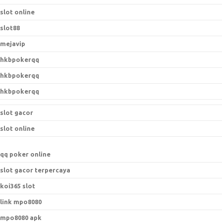
slot online
slot88
mejavip
hkbpokerqq
hkbpokerqq
hkbpokerqq
slot gacor
slot online
qq poker online
slot gacor terpercaya
koi365 slot
link mpo8080
mpo8080 apk