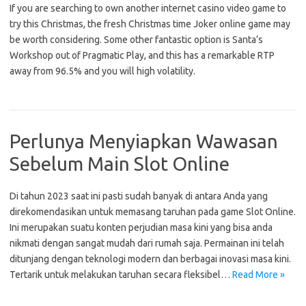
If you are searching to own another internet casino video game to
try this Christmas, the fresh Christmas time Joker online game may
be worth considering. Some other fantastic option is Santa’s
Workshop out of Pragmatic Play, and this has a remarkable RTP
away from 96.5% and you will high volatility.
Perlunya Menyiapkan Wawasan
Sebelum Main Slot Online
Di tahun 2023 saat ini pasti sudah banyak di antara Anda yang
direkomendasikan untuk memasang taruhan pada game Slot Online.
Ini merupakan suatu konten perjudian masa kini yang bisa anda
nikmati dengan sangat mudah dari rumah saja. Permainan ini telah
ditunjang dengan teknologi modern dan berbagai inovasi masa kini.
Tertarik untuk melakukan taruhan secara fleksibel…
Read More »