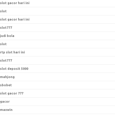
slot gacor hari ini
slot
slot gacor hari ini
slot777
judi bola
slot
rtp slot hari ini
slot777
slot deposit 5000
mahjong
sbobet
slot gacor 777
gacor
maxwin