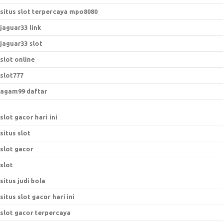
situs slot terpercaya mpo8080
jaguar33 link
jaguar33 slot
slot online
slot777
agam99 daftar
slot gacor hari ini
situs slot
slot gacor
slot
situs judi bola
situs slot gacor hari ini
slot gacor terpercaya