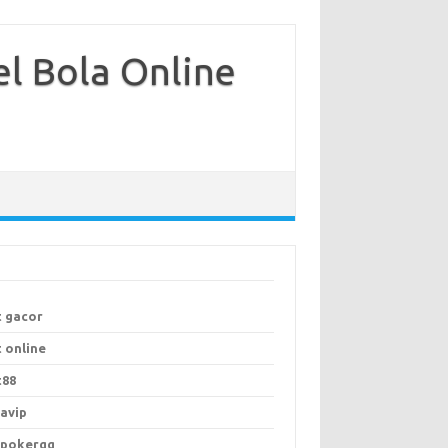
el Bola Online
t gacor
t online
t88
avip
bpokerqq