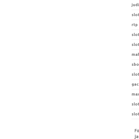
jud
slo
rtp 
slo
slo
ma
sbo
slo
gac
ma
slo
slo
Fo
ja