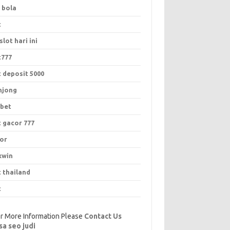
i bola
t
slot hari ini
t777
t deposit 5000
hjong
bet
t gacor 777
or
xwin
t thailand
t
r More Information Please
Contact Us
sa seo judi