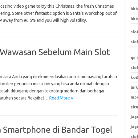
 casino video game to try this Christmas, the fresh Christmas
hk
ring. Some other fantastic option is Santa’s Workshop out of
hk
P away from 96.5% and you will high volatility.
slo
slo
 Wawasan Sebelum Main Slot
qq 
slo
di antara Anda yang direkomendasikan untuk memasang taruhan
koi
konten perjudian masa kini yang bisa anda nikmati dengan
lin
 telah ditunjang dengan teknologi modern dan berbagai
mpo
 taruhan secara fleksibel…
Read More »
sit
jag
jag
a Smartphone di Bandar Togel
slo