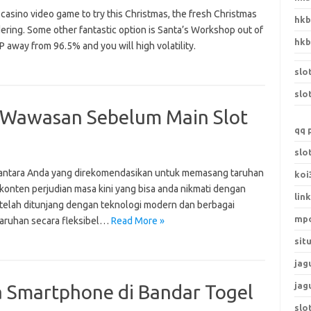
 casino video game to try this Christmas, the fresh Christmas
hk
ring. Some other fantastic option is Santa’s Workshop out of
hk
P away from 96.5% and you will high volatility.
slo
slo
 Wawasan Sebelum Main Slot
qq 
slo
di antara Anda yang direkomendasikan untuk memasang taruhan
koi
konten perjudian masa kini yang bisa anda nikmati dengan
lin
 telah ditunjang dengan teknologi modern dan berbagai
mpo
 taruhan secara fleksibel…
Read More »
sit
jag
jag
a Smartphone di Bandar Togel
slo