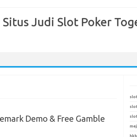
 Situs Judi Slot Poker Tog
slo
slo
Remark Demo & Free Gamble
slo
mej
hk