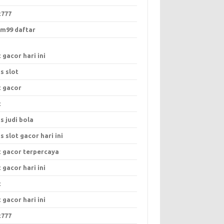
t777
m99 daftar
t gacor hari ini
us slot
t gacor
t
us judi bola
us slot gacor hari ini
t gacor terpercaya
t gacor hari ini
t
t gacor hari ini
t777