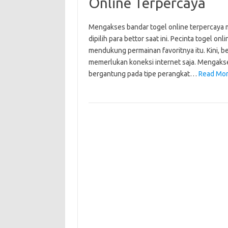
Online Terpercaya
Mengakses bandar togel online terpercaya 
dipilih para bettor saat ini. Pecinta togel o
mendukung permainan favoritnya itu. Kini, 
memerlukan koneksi internet saja. Mengaks
bergantung pada tipe perangkat…
Read Mor