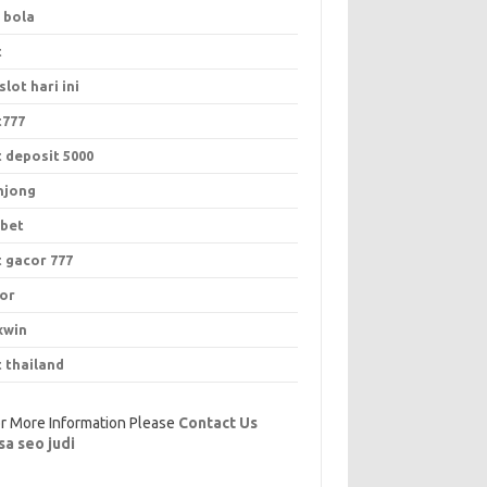
i bola
t
slot hari ini
t777
t deposit 5000
hjong
bet
t gacor 777
or
xwin
t thailand
r More Information Please
Contact Us
sa seo judi