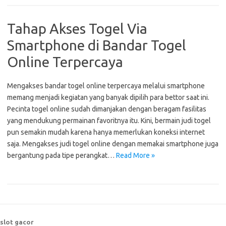
Tahap Akses Togel Via
Smartphone di Bandar Togel
Online Terpercaya
Mengakses bandar togel online terpercaya melalui smartphone
memang menjadi kegiatan yang banyak dipilih para bettor saat ini.
Pecinta togel online sudah dimanjakan dengan beragam fasilitas
yang mendukung permainan favoritnya itu. Kini, bermain judi togel
pun semakin mudah karena hanya memerlukan koneksi internet
saja. Mengakses judi togel online dengan memakai smartphone juga
bergantung pada tipe perangkat…
Read More »
slot gacor