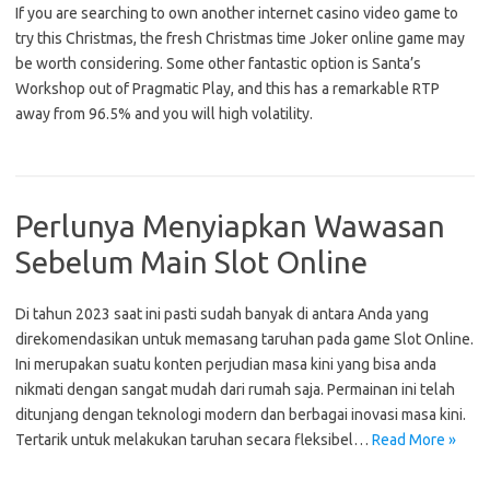
If you are searching to own another internet casino video game to
try this Christmas, the fresh Christmas time Joker online game may
be worth considering. Some other fantastic option is Santa’s
Workshop out of Pragmatic Play, and this has a remarkable RTP
away from 96.5% and you will high volatility.
Perlunya Menyiapkan Wawasan
Sebelum Main Slot Online
Di tahun 2023 saat ini pasti sudah banyak di antara Anda yang
direkomendasikan untuk memasang taruhan pada game Slot Online.
Ini merupakan suatu konten perjudian masa kini yang bisa anda
nikmati dengan sangat mudah dari rumah saja. Permainan ini telah
ditunjang dengan teknologi modern dan berbagai inovasi masa kini.
Tertarik untuk melakukan taruhan secara fleksibel…
Read More »