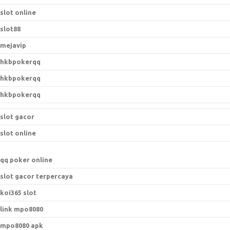
slot online
slot88
mejavip
hkbpokerqq
hkbpokerqq
hkbpokerqq
slot gacor
slot online
qq poker online
slot gacor terpercaya
koi365 slot
link mpo8080
mpo8080 apk