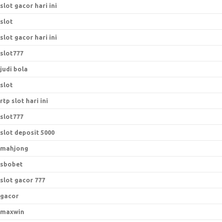
slot gacor hari ini
slot
slot gacor hari ini
slot777
judi bola
slot
rtp slot hari ini
slot777
slot deposit 5000
mahjong
sbobet
slot gacor 777
gacor
maxwin