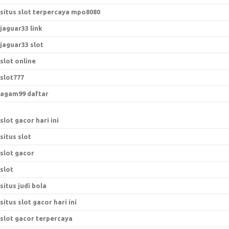
situs slot terpercaya mpo8080
jaguar33 link
jaguar33 slot
slot online
slot777
agam99 daftar
slot gacor hari ini
situs slot
slot gacor
slot
situs judi bola
situs slot gacor hari ini
slot gacor terpercaya