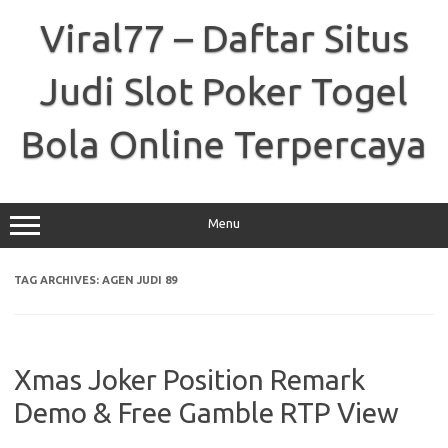
Skip
to
Viral77 – Daftar Situs
content
Judi Slot Poker Togel
Bola Online Terpercaya
Menu
TAG ARCHIVES:
AGEN JUDI 89
Xmas Joker Position Remark
Demo & Free Gamble RTP View