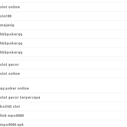
slot online
slot88
mejavip
hkbpokerqq
hkbpokerqq
hkbpokerqq
slot gacor
slot online
qq poker online
slot gacor terpercaya
koi365 slot
link mpo8080
mpo8080 apk