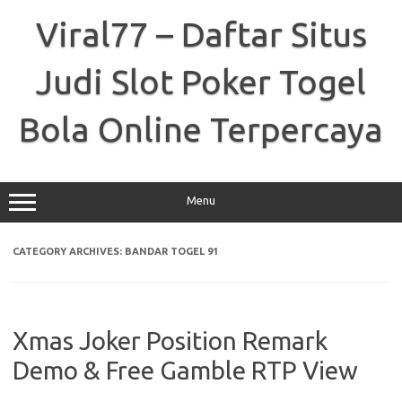
Skip
to
Viral77 – Daftar Situs
content
Judi Slot Poker Togel
Bola Online Terpercaya
Menu
CATEGORY ARCHIVES:
BANDAR TOGEL 91
Xmas Joker Position Remark
Demo & Free Gamble RTP View