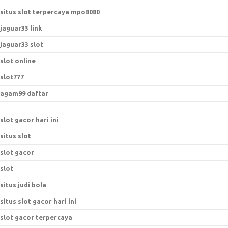
situs slot terpercaya mpo8080
jaguar33 link
jaguar33 slot
slot online
slot777
agam99 daftar
slot gacor hari ini
situs slot
slot gacor
slot
situs judi bola
situs slot gacor hari ini
slot gacor terpercaya