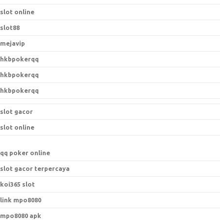
slot online
slot88
mejavip
hkbpokerqq
hkbpokerqq
hkbpokerqq
slot gacor
slot online
qq poker online
slot gacor terpercaya
koi365 slot
link mpo8080
mpo8080 apk