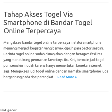
Tahap Akses Togel Via
Smartphone di Bandar Togel
Online Terpercaya
Mengakses bandar togel online terpercaya melalui smartphone
memang menjadi kegiatan yang banyak dipilih para bettor saat ini.
Pecinta togel online sudah dimanjakan dengan beragam fasilitas
yang mendukung permainan favoritnya itu. Kini, bermain judi togel
pun semakin mudah karena hanya memerlukan koneksi internet
saja. Mengakses judi togel online dengan memakai smartphone juga
bergantung pada tipe perangkat…
Read More »
slot gacor